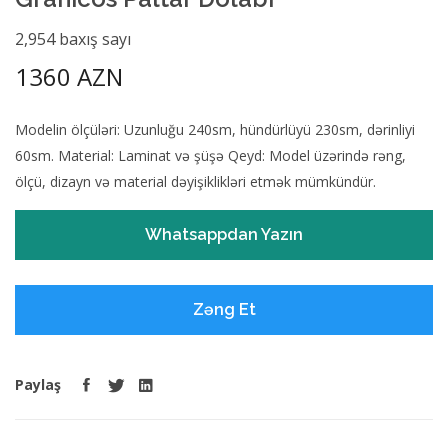
2,954 baxış sayı
1360 AZN
Modelin ölçüləri: Uzunluğu 240sm, hündürlüyü 230sm, dərinliyi
60sm. Material: Laminat və şüşə Qeyd: Model üzərində rəng,
ölçü, dizayn və material dəyişiklikləri etmək mümkündür.
Whatsappdan Yazın
Zəng Et
Paylaş