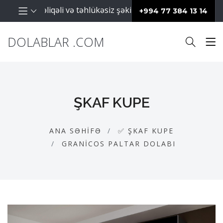
aların səliqəli və təhlükəsiz şəkildə saxlanılması üçün isti
+994 77 384 13 14
DOLABLAR .COM
ŞKAF KUPE
ANA SƏHIFƏ
✅ ŞKAF KUPE
GRANICOS PALTAR DOLABI