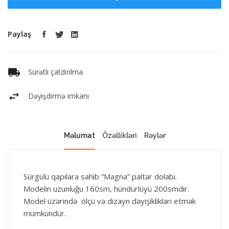
Paylaş
Sürətli çatdırılma
Dəyişdirmə imkanı
Məlumat
Özəllikləri
Rəylər
Sürgülü qapılara sahib “Magna” paltar dolabı.
Modelin uzunluğu 160sm, hündürlüyü 200smdir.
Model üzərində ölçü və dizayn dəyişiklikləri etmək
mümkündür.