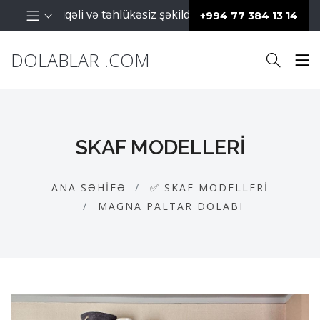
arın səliqəli və təhlükəsiz şəkildə saxlanılması üçün istifa
+994 77 384 13 14
DOLABLAR .COM
SKAF MODELLERI
ANA SƏHIFƏ
✅ SKAF MODELLERI
MAGNA PALTAR DOLABI