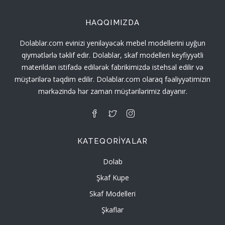
HAQQIMIZDA
Dolablar.com evinizi yeniləyəcək mebel modellerini uyğun
qiymətlərlə təklif edir. Dolablar, skaf modelleri keyfiyyətli
materildan istifadə edilərək fabrikimizdə istehsal edilir və
müştərilərə təqdim edilir. Dolablar.com olaraq fəaliyyətimizin
mərkəzində hər zaman müştərilərimiz dayanır.
KATEQORIYALAR
Dolab
Şkaf Kupe
Skaf Modelleri
Şkaflar