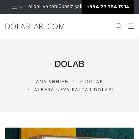
aların səliqəli və təhlükəsiz şəkildə saxlanılması üçün isti
+994 77 384 13 14
DOLABLAR .COM
DOLAB
ANA SƏHIFƏ
✅ DOLAB
ALBERA NEVA PALTAR DOLABI