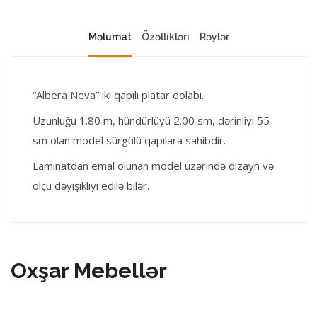
Məlumat
Özəllikləri
Rəylər
“Albera Neva” iki qapılı platar dolabı.
Uzunluğu 1.80 m, hündürlüyü 2.00 sm, dərinliyi 55
sm olan model sürgülü qapılara sahibdir.
Laminatdan emal olunan model üzərində dizayn və
ölçü dəyişikliyi edilə bilər.
Oxşar Mebellər