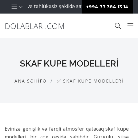
li və təhlükəsiz şəkildə saxlanılması üçün istifadə olunan m
+994 77 384 13 14
DOLABLAR .COM
SKAF KUPE MODELLERI
ANA SƏHIFƏ
✅ SKAF KUPE MODELLERI
Evinizə genişlik və fərqli atmosfer qatacaq skaf kupe
modelleri bir çox çeşidə sahibdir. Güzgülü, şüşə