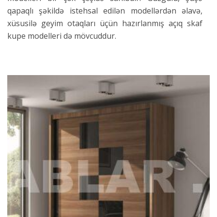
qapaqlı şəkildə istehsal edilən modellərdən əlavə,
xüsusilə geyim otaqları üçün hazırlanmış açıq skaf
kupe modelleri də mövcuddur.
Paltarlarınızı görərək asanlıqla tapmağınıza kömək
edən qapaqsız modellər məhsul ölçülərinə görə də
bir-birindən fərqlilik təşkil edir. Əşyalarınızı rahatlıqla
yerləşdirməyinizə şərayit yaradan kupe modellerini
əldə etmək dolablar.com ilə indi daha asandr.
Əsasən dəhliz və geyim otaqlarında paltar və
ayaqqabıların rahatlıqa yerləşdirilmsi üçün istifadə
olunan skaf kupe modelleri sahib olduğu siyirməli
qapı funksiyası ilə sizə məkanlarınızdan daha
səmərəli istifadə etməyə imkan tanıyır.
Şkaflar istehsal edildiyi ölçülərə görə də fərqlilik
göstərir. Bunun əsas səbəbi istehlakçı ehtiyaclarıdır.