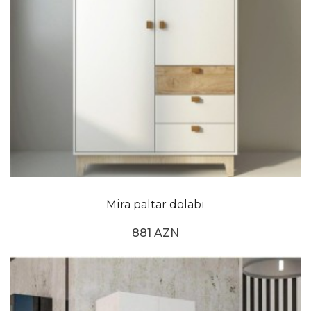
şey dolablar.com-u incələməkdir. Sizə uyğun məhsulu
seçin və sifariş üçün online şəkildə formu doldurun!
Mira paltar dolabı
881 AZN