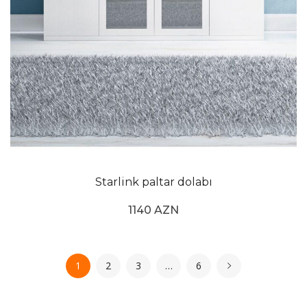
Starlink paltar dolabı
1140 AZN
1
2
3
…
6