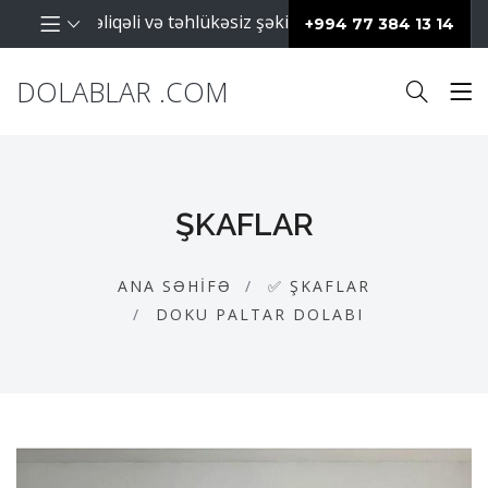
aların səliqəli və təhlükəsiz şəkildə saxlanılması üçün isti
+994 77 384 13 14
DOLABLAR .COM
ŞKAFLAR
ANA SƏHIFƏ
✅ ŞKAFLAR
DOKU PALTAR DOLABI