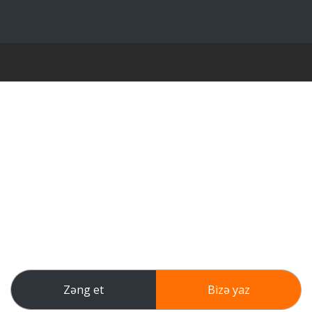
Zəng et
Bizə yaz