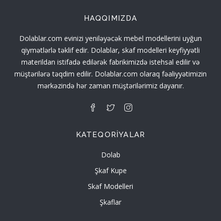
HAQQIMIZDA
Dolablar.com evinizi yeniləyəcək mebel modellerini uyğun
qiymətlərlə təklif edir. Dolablar, skaf modelleri keyfiyyətli
materildan istifadə edilərək fabrikimizdə istehsal edilir və
müştərilərə təqdim edilir. Dolablar.com olaraq fəaliyyətimizin
mərkəzində hər zaman müştərilərimiz dayanır.
KATEQORIYALAR
Dolab
Şkaf Kupe
Skaf Modelleri
Şkaflar