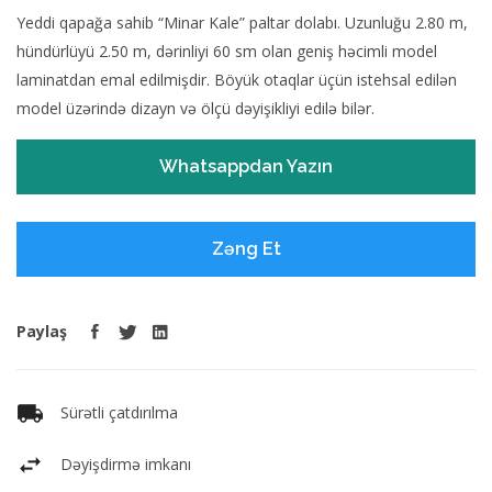
Yeddi qapağa sahib “Minar Kale” paltar dolabı. Uzunluğu 2.80 m,
hündürlüyü 2.50 m, dərinliyi 60 sm olan geniş həcimli model
laminatdan emal edilmişdir. Böyük otaqlar üçün istehsal edilən
model üzərində dizayn və ölçü dəyişikliyi edilə bilər.
Whatsappdan Yazın
Zəng Et
Paylaş
Sürətli çatdırılma
Dəyişdirmə imkanı