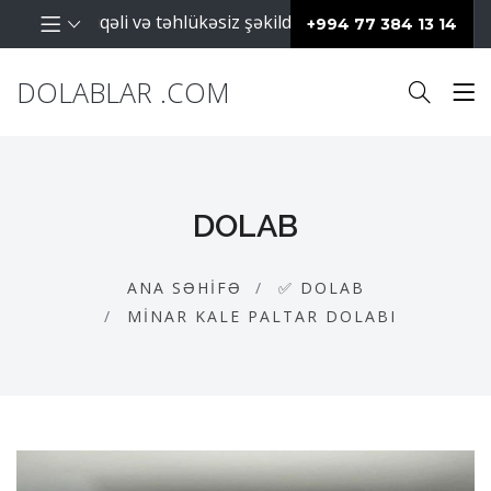
arın səliqəli və təhlükəsiz şəkildə saxlanılması üçün istifa
+994 77 384 13 14
DOLABLAR .COM
DOLAB
ANA SƏHIFƏ
✅ DOLAB
MINAR KALE PALTAR DOLABI