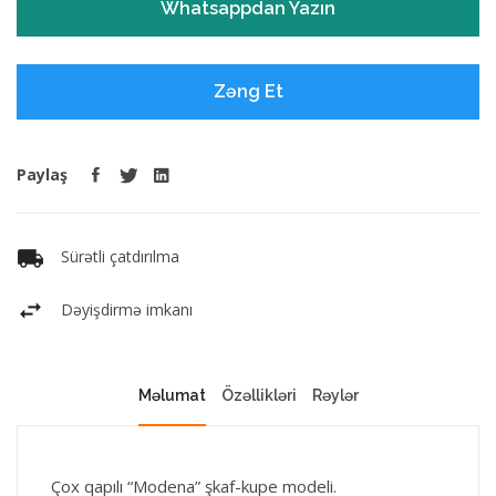
Whatsappdan Yazın
Zəng Et
Paylaş
Sürətli çatdırılma
Dəyişdirmə imkanı
Məlumat
Özəllikləri
Rəylər
Çox qapılı “Modena” şkaf-kupe modeli.