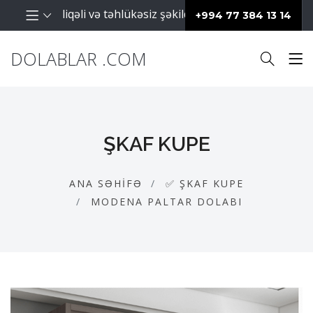
ların səliqəli və təhlükəsiz şəkildə saxlanılması üçün istifa
+994 77 384 13 14
DOLABLAR .COM
ŞKAF KUPE
ANA SƏHIFƏ
✅ ŞKAF KUPE
MODENA PALTAR DOLABI